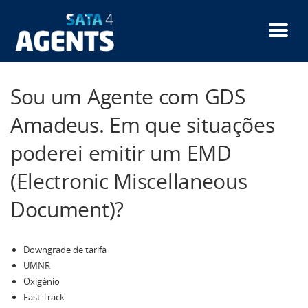
Passar
para
o
conteúdo
principal
Sou um Agente com GDS
Amadeus. Em que situações
poderei emitir um EMD
(Electronic Miscellaneous
Document)?
Downgrade de tarifa
UMNR
Oxigénio
Fast Track