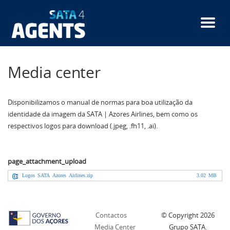
Passar
para
o
conteúdo
principal
Media center
Disponibilizamos o manual de normas para boa utilização da
identidade da imagem da SATA | Azores Airlines, bem como os
respectivos logos para download (.jpeg, .fh11, .ai).
page_attachment_upload
Logos SATA Azores Airlines.zip
3.02 MB
Contactos
© Copyright
2026
Media Center
Grupo SATA.