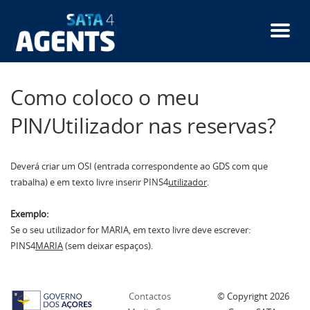
Passar
para
o
conteúdo
principal
Como coloco o meu
PIN/Utilizador nas reservas?
Deverá criar um OSI (entrada correspondente ao GDS com que
trabalha) e em texto livre inserir PINS4
utilizador
.
Exemplo:
Se o seu utilizador for MARIA, em texto livre deve escrever:
PINS4
MARIA
(sem deixar espaços).
Contactos
© Copyright
2026